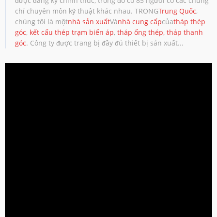
được đăng ký chính thức, trong đó có 85 người có các chứng
chỉ chuyên môn kỹ thuật khác nhau. TRONG
Trung Quốc
,
chúng tôi là một
nhà sản xuất
Và
nhà cung cấp
của
tháp thép
góc
,
kết cấu thép trạm biến áp
,
tháp ống thép
,
tháp thanh
góc
. Công ty được trang bị đầy đủ thiết bị sản xuất...